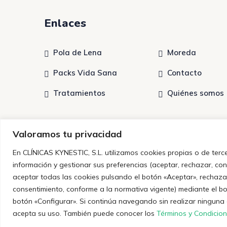
Enlaces
Pola de Lena
Moreda
Packs Vida Sana
Contacto
Tratamientos
Quiénes somos
Valoramos tu privacidad
En CLÍNICAS KYNESTIC, S.L. utilizamos cookies propias o de terc
información y gestionar sus preferencias (aceptar, rechazar, co
aceptar todas las cookies pulsando el botón «Aceptar», rechaza
consentimiento, conforme a la normativa vigente) mediante el b
botón «Configurar». Si continúa navegando sin realizar ninguna
© 2023
Clínicas Kynestic
. Desarrollado por La Ma
acepta su uso. También puede conocer los
Términos y Condicio