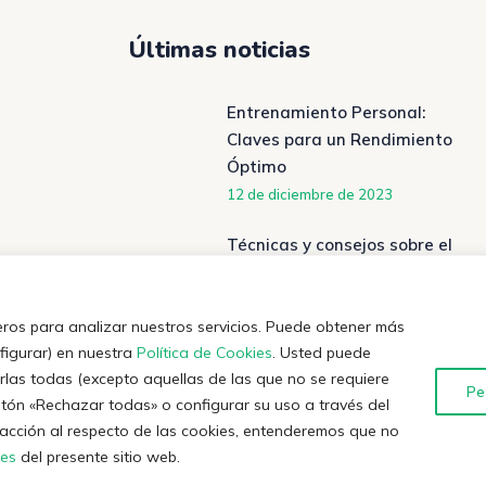
Últimas noticias
Entrenamiento Personal:
Claves para un Rendimiento
Óptimo
12 de diciembre de 2023
Técnicas y consejos sobre el
dolor crónico
5 de diciembre de 2023
eros para analizar nuestros servicios. Puede obtener más
nfigurar) en nuestra
Política de Cookies
. Usted puede
rlas todas (excepto aquellas de las que no se requiere
Pe
otón «Rechazar todas» o configurar su uso a través del
 acción al respecto de las cookies, entenderemos que no
Política de Cookies
T
rketien.
nes
del presente sitio web.