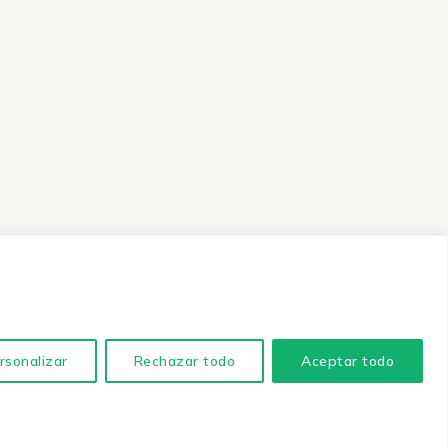
rsonalizar
Rechazar todo
Aceptar todo
érminos y Condiciones
Política de Privacidad
Aviso Legal