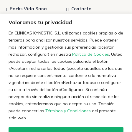
Packs Vida Sana
Contacto
Tratamientos
Quiénes somos
Valoramos tu privacidad
En CLÍNICAS KYNESTIC, S.L. utilizamos cookies propias o de
terceros para analizar nuestros servicios. Puede obtener
Últimas noticias
más información y gestionar sus preferencias (aceptar,
rechazar, configurar) en nuestra
Política de Cookies
. Usted
Entrenamiento Personal: Claves para un
puede aceptar todas las cookies pulsando el botón
Rendimiento Óptimo
«Aceptar», rechazarlas todas (excepto aquellas de las que
no se requiere consentimiento, conforme a la normativa
12 de diciembre de 2023
vigente) mediante el botón «Rechazar todas» o configurar
Técnicas y consejos sobre el dolor crónico
su uso a través del botón «Configurar». Si continúa
navegando sin realizar ninguna acción al respecto de las
5 de diciembre de 2023
cookies, entenderemos que no acepta su uso. También
puede conocer los
Términos y Condiciones
del presente
sitio web.